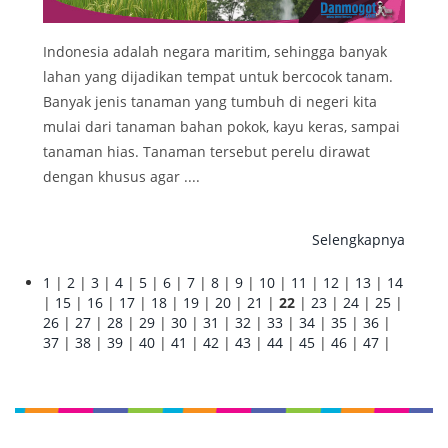
Indonesia adalah negara maritim, sehingga banyak
lahan yang dijadikan tempat untuk bercocok tanam.
Banyak jenis tanaman yang tumbuh di negeri kita
mulai dari tanaman bahan pokok, kayu keras, sampai
tanaman hias. Tanaman tersebut perelu dirawat
dengan khusus agar ....
Selengkapnya
1
|
2
|
3
|
4
|
5
|
6
|
7
|
8
|
9
|
10
|
11
|
12
|
13
|
14
|
15
|
16
|
17
|
18
|
19
|
20
|
21
|
22
|
23
|
24
|
25
|
26
|
27
|
28
|
29
|
30
|
31
|
32
|
33
|
34
|
35
|
36
|
37
|
38
|
39
|
40
|
41
|
42
|
43
|
44
|
45
|
46
|
47
|