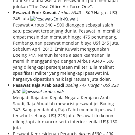
tidur serta dua wastafel. Pesawat ini pun mendapat
julukan “The Oval Office Air Force One".
Pesawat Emir Kuwait
Airbus A340 – 500
Harga : US$
245 juta
Pesawat Airbus 340 – 500 dianggap sebagai salah
satu pesawat terpanjang dunia. Pesawat ini memiliki
empat mesin dan memuat hingga 475 penumpang.
Pembangunan pesawat menelan biaya US$ 245 juta.
Sebelum April 2013, Emir Kuwait menggunakan
Boeing 747. Namun karena alasan keamanan, ia
memilih menggantinya dengan Airbus A340 – 500
yang dilengkapi persenjataan militer. Bila melihat
spesifikasi militer yang melengkapi pesawat ini,
harganya dipastikan naik lagi ratusan juta dolar.
Pesawat Raja Arab Saudi
Boeing 747
Harga : US$ 228
juta
Menjadi Raja dan Kepala Negara Kerajaan Arab
Saudi, Raja Abdullah mewarisi pesawat jet Boeing
747. Sang pendahulu, Raja Fahd membeli pesawat
tersebut seharga US$ 228 juta. Pesawat itu konon
dilengkapi air mancur serta interior senilai US$ 150
juta.
Pesawat Kepresidenan Perancis
Airbus A330 – 200