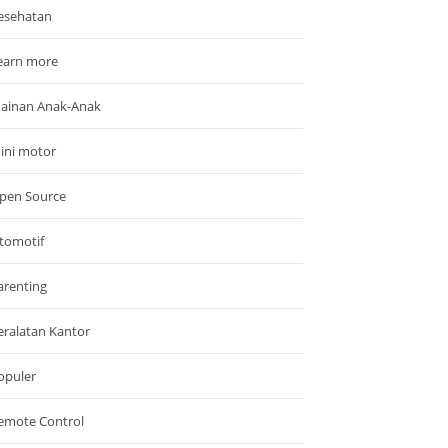
esehatan
earn more
ainan Anak-Anak
ini motor
pen Source
tomotif
arenting
eralatan Kantor
opuler
emote Control