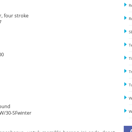
R
, four stroke
R
7
S
T
00
Ti
T
T
W
pound
W
W/30-SFwinter