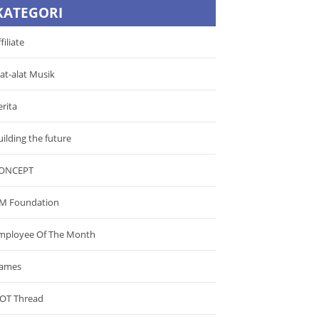
KATEGORI
filiate
lat-alat Musik
erita
uilding the future
ONCEPT
M Foundation
mployee Of The Month
ames
OT Thread