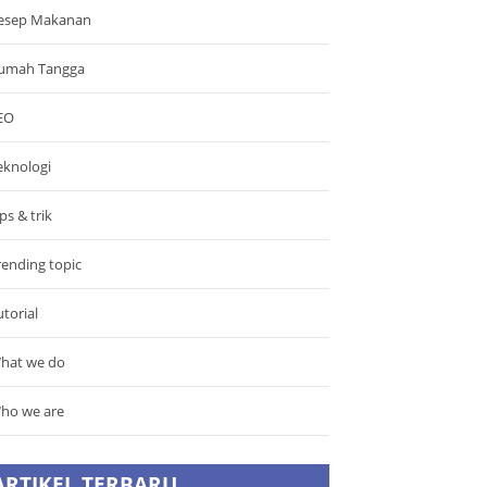
esep Makanan
umah Tangga
EO
eknologi
ps & trik
rending topic
utorial
hat we do
ho we are
ARTIKEL TERBARU