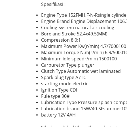
Spesifikasi :
Engine Type 152FMH,F-N-Rsingle cylinder
Engine Brand Engine Displacement 106.
Cooling System natural air cooling
Bore and Stroke 52.4x49.5(MM)
Compression 8.0:1
Maximum Power Kw(r/min) 4.7/7000100
Maximum Torque N.m(r/min) 6.9/50001
Minimum idle speedr/min) 1500100
Carburetor Type plunger
Clutch Type Automatic wet laminated
Spark plug type A7TC
starting mode electric
Ignition Type CDI
Fule type 90#
Lubrication Type Pressure splash com
Lubrication brand 15W/40-SFsummer10
battery 12V 4AH