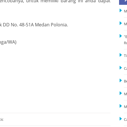
mencobanya, untuk memiliki barang ini anda dapat
M
ok DD No. 48-51A Medan Polonia.
M
"
unga/WA)
R
T
C
B
M
M
ic
C