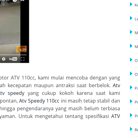
K
L
M
M
O
O
otor ATV 110cc, kami mulai mencoba dengan yang
ah kecepatan maupun antraksi saat berbelok.
Atv
P
tv speedy
yang cukup kokoh karena saat kami
spontan,
Atv Speedy 110cc
ini masih tetap stabil dan
P
ehingga pengendaranya yang masih belum terbiasa
aman. Untuk mengetahui tentang spesifikasi
ATV
P
R