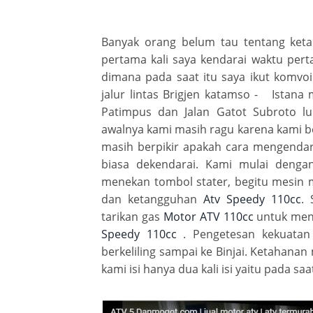
Banyak orang belum tau tentang ket
pertama kali saya kendarai waktu pe
dimana pada saat itu saya ikut komvo
jalur lintas Brigjen katamso - Istana
Patimpus dan Jalan Gatot Subroto lu
awalnya kami masih ragu karena kami
masih berpikir apakah cara mengenda
biasa dekendarai. Kami mulai den
menekan tombol stater, begitu mesin 
dan ketangguhan
Atv Speedy 110cc
.
tarikan gas
Motor ATV 110cc
untuk meng
Speedy 110cc
. Pengetesan kekuat
berkeliling sampai ke Binjai. Ketahanan
kami isi hanya dua kali isi yaitu pada s