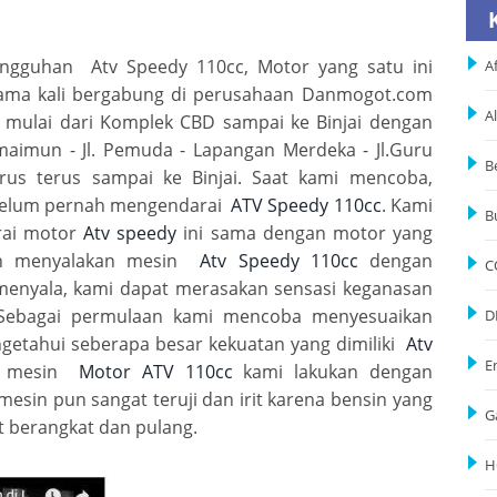
angguhan Atv Speedy 110cc, Motor yang satu ini
Af
rtama kali bergabung di perusahaan Danmogot.com
A
i mulai dari Komplek CBD sampai ke Binjai dengan
 maimun - Jl. Pemuda - Lapangan Merdeka - Jl.Guru
B
rus terus sampai ke Binjai. Saat kami mencoba,
 belum pernah mengendarai
ATV Speedy 110cc
. Kami
B
rai motor
Atv speedy
ini sama dengan motor yang
gan menyalakan mesin
Atv Speedy 110cc
dengan
C
menyala, kami dapat merasakan sensasi keganasan
 Sebagai permulaan kami mencoba menyesuaikan
D
etahui seberapa besar kekuatan yang dimiliki
Atv
E
an mesin
Motor ATV 110cc
kami lakukan dengan
 mesin pun sangat teruji dan irit karena bensin yang
G
aat berangkat dan pulang.
H