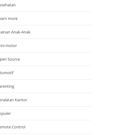
esehatan
earn more
ainan Anak-Anak
ini motor
pen Source
tomotif
arenting
eralatan Kantor
opuler
emote Control