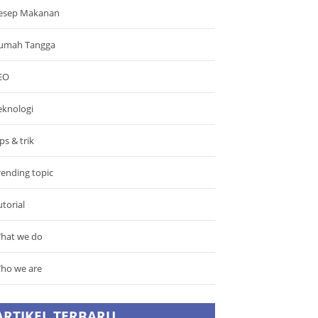
esep Makanan
umah Tangga
EO
eknologi
ps & trik
rending topic
utorial
hat we do
ho we are
ARTIKEL TERBARU