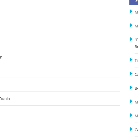
M
M
"
R
an
T
C
B
 Dunia
M
M
C