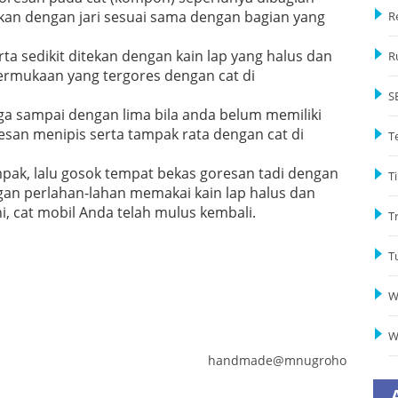
takan dengan jari sesuai sama dengan bagian yang
R
ta sedikit ditekan dengan kain lap yang halus dan
R
ermukaan yang tergores dengan cat di
S
iga sampai dengan lima bila anda belum memiliki
resan menipis serta tampak rata dengan cat di
T
mpak, lalu gosok tempat bekas goresan tadi dengan
Ti
ngan perlahan-lahan memakai kain lap halus dan
i, cat mobil Anda telah mulus kembali.
T
T
W
W
handmade@mnugroho