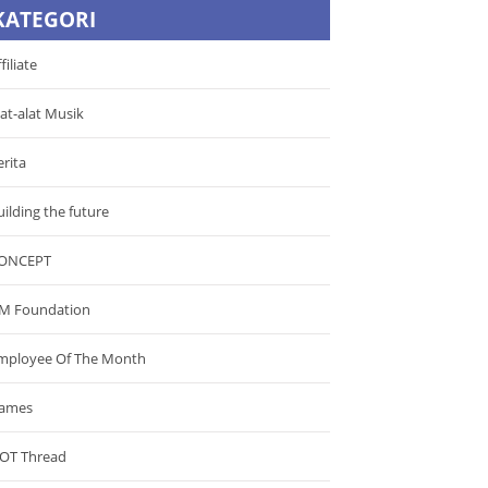
KATEGORI
filiate
lat-alat Musik
erita
uilding the future
ONCEPT
M Foundation
mployee Of The Month
ames
OT Thread