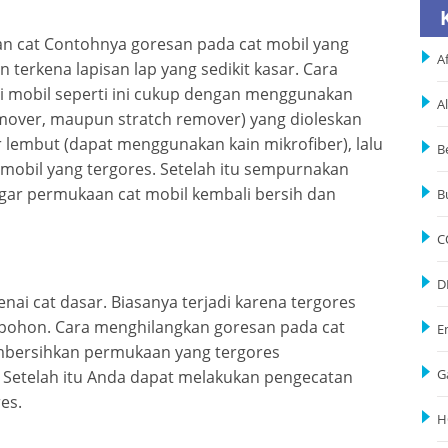
an cat Contohnya goresan pada cat mobil yang
Af
 terkena lapisan lap yang sedikit kasar. Cara
i mobil seperti ini cukup dengan menggunakan
A
mover, maupun stratch remover) yang dioleskan
 lembut (dapat menggunakan kain mikrofiber), lalu
B
mobil yang tergores. Setelah itu sempurnakan
gar permukaan cat mobil kembali bersih dan
B
C
D
ai cat dasar. Biasanya terjadi karena tergores
 pohon. Cara menghilangkan goresan pada cat
E
embersihkan permukaan yang tergores
Setelah itu Anda dapat melakukan pengecatan
G
es.
H