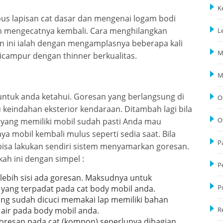
K
us lapisan cat dasar dan mengenai logam bodi
lain mengecatnya kembali. Cara menghilangkan
L
an ini ialah dengan mengamplasnya beberapa kali
M
icampur dengan thinner berkualitas.
M
untuk anda ketahui. Goresan yang berlangsung di
O
eindahan eksterior kendaraan. Ditambah lagi bila
 yang memiliki mobil sudah pasti Anda mau
O
a mobil kembali mulus seperti sedia saat. Bila
P
bisa lakukan sendiri sistem menyamarkan goresan.
ah ini dengan simpel :
P
rlebih sisi ada goresan. Maksudnya untuk
yang terpadat pada cat body mobil anda.
P
yang sudah dicuci memakai lap memiliki bahan
 air pada body mobil anda.
R
oresan pada cat (kompon) seperlunya dibagian