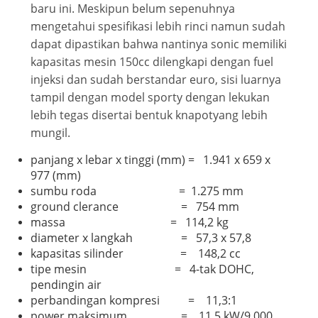
baru ini. Meskipun belum sepenuhnya
mengetahui spesifikasi lebih rinci namun sudah
dapat dipastikan bahwa nantinya sonic memiliki
kapasitas mesin 150cc dilengkapi dengan fuel
injeksi dan sudah berstandar euro, sisi luarnya
tampil dengan model sporty dengan lekukan
lebih tegas disertai bentuk knapotyang lebih
mungil.
panjang x lebar x tinggi (mm) = 1.941 x 659 x
977 (mm)
sumbu roda = 1.275 mm
ground clerance = 754 mm
massa = 114,2 kg
diameter x langkah = 57,3 x 57,8
kapasitas silinder = 148,2 cc
tipe mesin = 4-tak DOHC,
pendingin air
perbandingan kompresi = 11,3:1
power maksimum = 11,5 kW/9,000