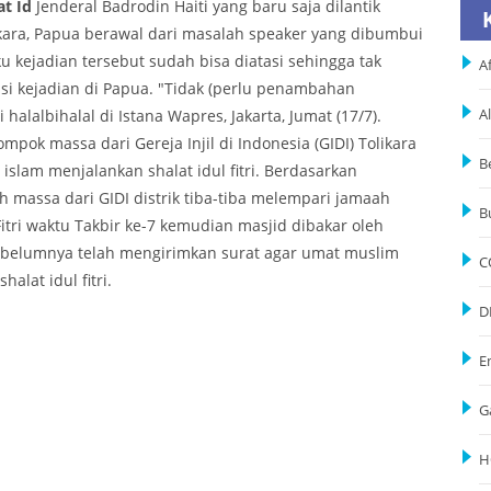
t Id
Jenderal Badrodin Haiti yang baru saja dilantik
ara, Papua berawal dari masalah speaker yang dibumbui
kejadian tersebut sudah bisa diatasi sehingga tak
Af
 kejadian di Papua. "Tidak (perlu penambahan
halalbihalal di Istana Wapres, Jakarta, Jumat (17/7).
A
pok massa dari Gereja Injil di Indonesia (GIDI) Tolikara
B
lam menjalankan shalat idul fitri. Berdasarkan
h massa dari GIDI distrik tiba-tiba melempari jamaah
B
itri waktu Takbir ke-7 kemudian masjid dibakar oleh
 sebelumnya telah mengirimkan surat agar umat muslim
C
alat idul fitri.
D
E
G
H