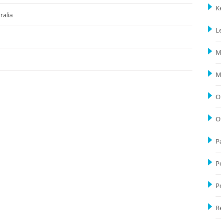
K
ralia
L
M
M
O
O
P
P
P
R