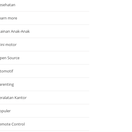
esehatan
earn more
ainan Anak-Anak
ini motor
pen Source
tomotif
arenting
eralatan Kantor
opuler
emote Control