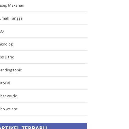
esep Makanan
umah Tangga
EO
eknologi
ps & trik
rending topic
utorial
hat we do
ho we are
ARTIKEL TERBARU