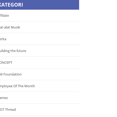
KATEGORI
filiate
lat-alat Musik
erita
uilding the future
ONCEPT
M Foundation
mployee Of The Month
ames
OT Thread