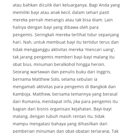
atau bahkan diculik dari keluarganya. Bagi Anda yang
memiliki bayi atau anak kecil, dalam sehari pasti
mereka pernah menangis atau tak bisa diam. Lain
halnya dengan bayi yang dibawa oleh para
pengemis. Seringkali mereka terlihat tidur sepanjang
hari. Nah, untuk membuat bayi itu tertidur terus dan
tidak mengganggu aktivitas mereka 'mencari uang',
tak jarang pengemis memberi bayi-bayi malang itu
obat bius, minuman beralkohol hingga heroin.
Seorang wartawan dan penulis buku dari Inggris,
bernama Matthew Solo, selama sebulan ia
mengamati aktivitas para pengemis di Bangkok dan
Kamboja. Matthew, bersama temannya yang berasal
dari Rumania, mendapat info, jika para pengemis itu
bagian dari bisnis organisasi kejahatan. Bayi-bayi
malang, dengan tubuh masih rentan itu, tidak
mampu mengatasi bahaya yang dihasilkan dari
pemberian minuman dan obat-obatan terlarang. Tak