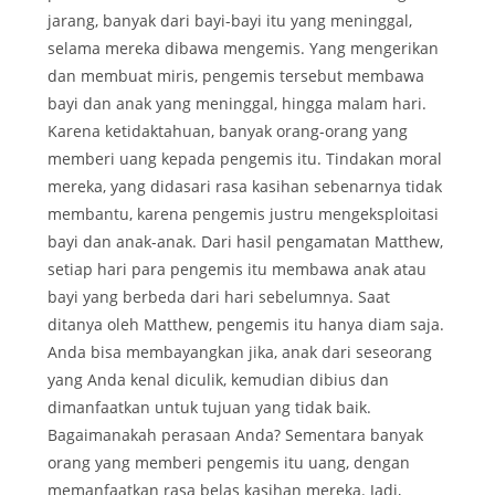
jarang, banyak dari bayi-bayi itu yang meninggal,
selama mereka dibawa mengemis. Yang mengerikan
dan membuat miris, pengemis tersebut membawa
bayi dan anak yang meninggal, hingga malam hari.
Karena ketidaktahuan, banyak orang-orang yang
memberi uang kepada pengemis itu. Tindakan moral
mereka, yang didasari rasa kasihan sebenarnya tidak
membantu, karena pengemis justru mengeksploitasi
bayi dan anak-anak. Dari hasil pengamatan Matthew,
setiap hari para pengemis itu membawa anak atau
bayi yang berbeda dari hari sebelumnya. Saat
ditanya oleh Matthew, pengemis itu hanya diam saja.
Anda bisa membayangkan jika, anak dari seseorang
yang Anda kenal diculik, kemudian dibius dan
dimanfaatkan untuk tujuan yang tidak baik.
Bagaimanakah perasaan Anda? Sementara banyak
orang yang memberi pengemis itu uang, dengan
memanfaatkan rasa belas kasihan mereka. Jadi,