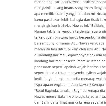
mendatangi istri Abu Nawas untuk membant
mengizinkan sang imam. Sang imam dengan 
apa memiliki suami yang jahat dan miskin, ap
kamu pasti akan lebih bahagia dan tidak ke
menginginkan istri Abu Nawas ini. "Baiklah, 
Namun tak lama kenudia terdengar suara pin
terkejut dan bingung harus bersembunyi d
bersembunyi di kamar Abu Nawas yang ada
macan itu lalu ditutupi kain oleh istri Abu 
di kandang harimau, dijawabnya tidak ada 
kandang harimau beserta imam ke istana d
penasaran seperti apakah wajah harimau be
seperti itu, dia tetap menyembunyikan waj
ketika baginda raja mencoba menatap waja
"Apa-apaan engkau ini Abu Nawas? Kenapa sa
"Betul Baginda, tahukah Baginda kenapa dia 
Nawas menceritakan kronologis kejadianny
dan Baginda terlihat murka karena sebaga