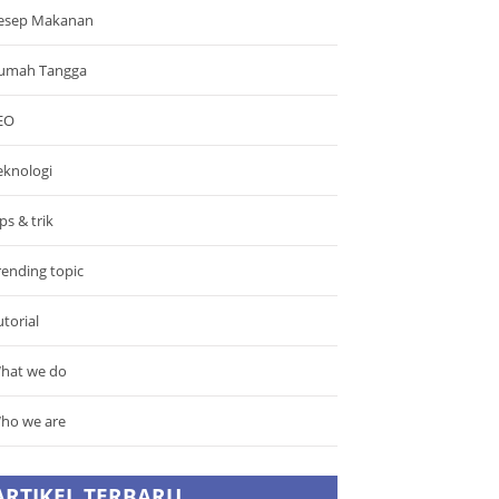
esep Makanan
umah Tangga
EO
eknologi
ps & trik
rending topic
utorial
hat we do
ho we are
ARTIKEL TERBARU