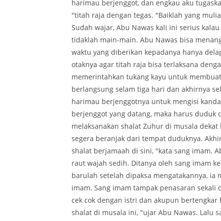
harimau berjenggot, dan engkau aku tugask
"titah raja dengan tegas. "Baiklah yang mul
Sudah wajar, Abu Nawas kali ini serius kala
tidaklah main-main. Abu Nawas bisa menangka
waktu yang diberikan kepadanya hanya delap
otaknya agar titah raja bisa terlaksana den
memerintahkan tukang kayu untuk membuat 
berlangsung selam tiga hari dan akhirnya s
harimau berjenggotnya untuk mengisi kandan
berjenggot yang datang, maka harus duduk d
melaksanakan shalat Zuhur di musala dekat 
segera beranjak dari tempat duduknya. Akhi
shalat berjamaah di sini, "kata sang imam.
raut wajah sedih. Ditanya oleh sang imam 
barulah setelah dipaksa mengatakannya, ia
imam. Sang imam tampak penasaran sekali d
cek cok dengan istri dan akupun bertengkar
shalat di musala ini, "ujar Abu Nawas. Lal