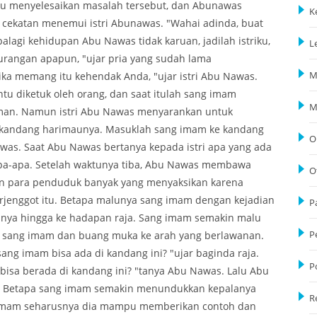
u menyelesaikan masalah tersebut, dan Abunawas
K
cekatan menemui istri Abunawas. "Wahai adinda, buat
alagi kehidupan Abu Nawas tidak karuan, jadilah istriku,
L
kurangan apapun, "ujar pria yang sudah lama
jika memang itu kehendak Anda, "ujar istri Abu Nawas.
M
tu diketuk oleh orang, dan saat itulah sang imam
M
iman. Namun istri Abu Nawas menyarankan untuk
 kandang harimaunya. Masuklah sang imam ke kandang
O
Nawas. Saat Abu Nawas bertanya kepada istri apa yang ada
apa-apa. Setelah waktunya tiba, Abu Nawas membawa
O
an para penduduk banyak yang menyaksikan karena
rjenggot itu. Betapa malunya sang imam dengan kejadian
P
ahnya hingga ke hadapan raja. Sang imam semakin malu
h sang imam dan buang muka ke arah yang berlawanan.
P
ng imam bisa ada di kandang ini? "ujar baginda raja.
P
bisa berada di kandang ini? "tanya Abu Nawas. Lalu Abu
a. Betapa sang imam semakin menundukkan kepalanya
R
i imam seharusnya dia mampu memberikan contoh dan