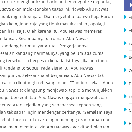
an untuk menghadirkan harimau berjenggot ke depanku,
ia, saya akan melaksanakan tugas ini, "jawab Abu Nawas.
u tidak ingin dipenjara. Dia mengetahui bahwa Raja Harun
Af
p keinginan raja yang tidak masuk akal ini, apalagi
an hari saja. Oleh karena itu, Abu Nawas memeras
A
gan lancar. Sesampainya di rumah, Abu Nawas
B
kandang harimau yang kuat. Pengerjaannya
elesailah kandang harimaunya, yang belum ada cuma
B
g tersebut. Ia berpesan kepada istrinya jika ada tamu
i kandang tersebut. Pada siang itu, Abu Nawas
C
kampunya. Selesai shalat berjamaah, Abu Nawas tak
rnya dia didatangi oleh sang imam. "Tumben sekali, Anda
D
 Abu Nawas tak langsung menjawab, tapi dia menunjukkan
kenapa bersedih tapi Abu Nawas enggan menjawab, dan
E
 mengatakan kejadian yang sebenarnya kepada sang
G
an tak sabar ingin mendengar ceritanya. "Semalam saya
 hebat, karena itulah aku ingin meninggalkan rumah dan
H
u sang imam meminta izin Abu Nawas agar diperbolehkan