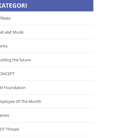
KATEGORI
filiate
lat-alat Musik
erita
uilding the future
ONCEPT
M Foundation
mployee Of The Month
ames
OT Thread