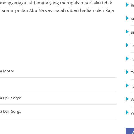
 mengganggu istri orang yang merupakan perilaku tidak
R
 jabatannya dan Abu Nawas malah diberi hadiah oleh Raja
R
S
T
Ti
da Motor
T
T
a Dari Sorga
W
a Dari Sorga
W