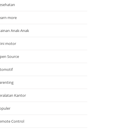
esehatan
earn more
ainan Anak-Anak
ini motor
pen Source
tomotif
arenting
eralatan Kantor
opuler
emote Control