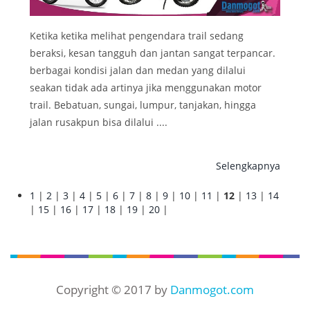
Ketika ketika melihat pengendara trail sedang
beraksi, kesan tangguh dan jantan sangat terpancar.
berbagai kondisi jalan dan medan yang dilalui
seakan tidak ada artinya jika menggunakan motor
trail. Bebatuan, sungai, lumpur, tanjakan, hingga
jalan rusakpun bisa dilalui ....
Selengkapnya
1
|
2
|
3
|
4
|
5
|
6
|
7
|
8
|
9
|
10
|
11
|
12
|
13
|
14
|
15
|
16
|
17
|
18
|
19
|
20
|
Copyright © 2017 by
Danmogot.com