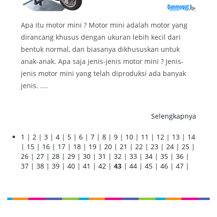
Apa itu motor mini ? Motor mini adalah motor yang
dirancang khusus dengan ukuran lebih kecil dari
bentuk normal, dan biasanya dikhususkan untuk
anak-anak. Apa saja jenis-jenis motor mini ? Jenis-
jenis motor mini yang telah diproduksi ada banyak
jenis. ....
Selengkapnya
1
|
2
|
3
|
4
|
5
|
6
|
7
|
8
|
9
|
10
|
11
|
12
|
13
|
14
|
15
|
16
|
17
|
18
|
19
|
20
|
21
|
22
|
23
|
24
|
25
|
26
|
27
|
28
|
29
|
30
|
31
|
32
|
33
|
34
|
35
|
36
|
37
|
38
|
39
|
40
|
41
|
42
|
43
|
44
|
45
|
46
|
47
|