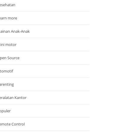
esehatan
earn more
ainan Anak-Anak
ini motor
pen Source
tomotif
arenting
eralatan Kantor
opuler
emote Control