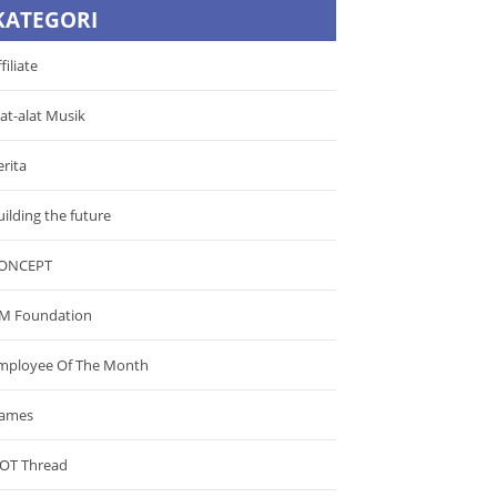
KATEGORI
filiate
lat-alat Musik
erita
uilding the future
ONCEPT
M Foundation
mployee Of The Month
ames
OT Thread