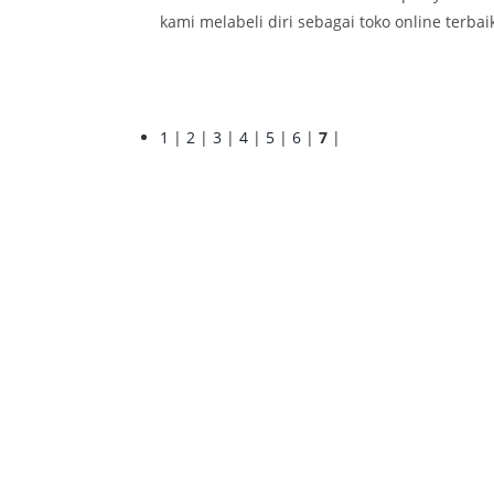
kami melabeli diri sebagai toko online terbaik 
1
|
2
|
3
|
4
|
5
|
6
|
7
|