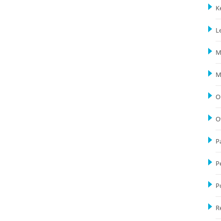
K
L
M
M
O
O
P
P
P
R