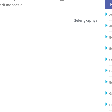
di Indonesia. ....
Af
Selengkapnya
A
B
B
C
D
E
G
H