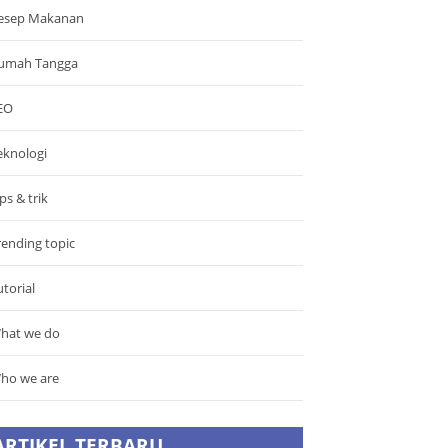
esep Makanan
umah Tangga
EO
eknologi
ps & trik
rending topic
utorial
hat we do
ho we are
ARTIKEL TERBARU