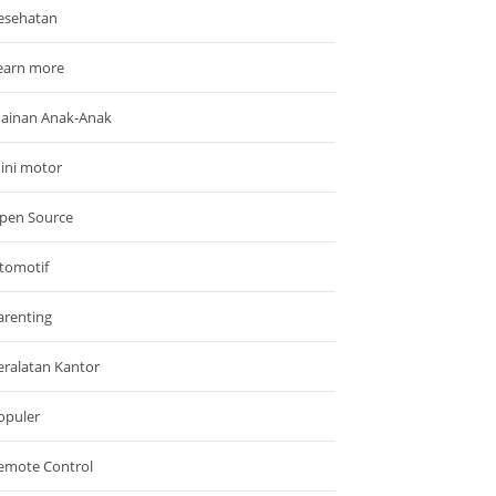
esehatan
earn more
ainan Anak-Anak
ini motor
pen Source
tomotif
arenting
eralatan Kantor
opuler
emote Control