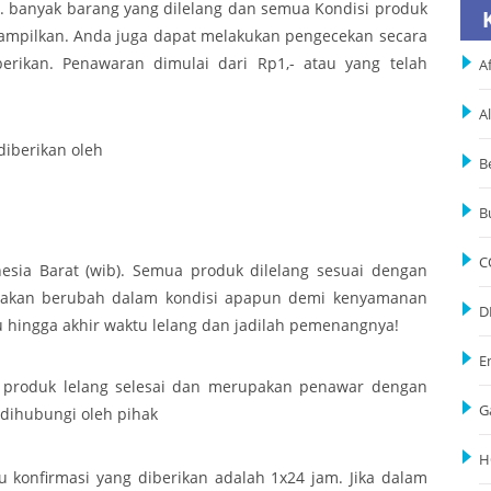
 . banyak barang yang dilelang dan semua Kondisi produk
itampilkan. Anda juga dapat melakukan pengecekan secara
erikan. Penawaran dimulai dari Rp1,- atau yang telah
Af
A
iberikan oleh
B
B
C
sia Barat (wib). Semua produk dilelang sesuai dengan
ak akan berubah dalam kondisi apapun demi kenyamanan
D
 hingga akhir waktu lelang dan jadilah pemenangnya!
E
u produk lelang selesai dan merupakan penawar dengan
G
 dihubungi oleh pihak
H
u konfirmasi yang diberikan adalah 1x24 jam. Jika dalam