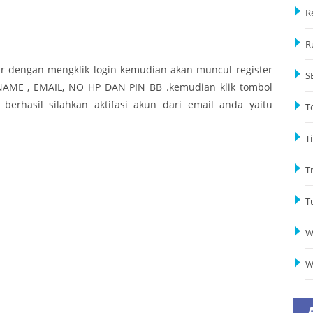
R
R
ar dengan mengklik login kemudian akan muncul register
S
 NAME , EMAIL, NO HP DAN PIN BB .kemudian klik tombol
 berhasil silahkan aktifasi akun dari email anda yaitu
T
Ti
T
T
W
W