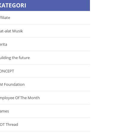
KATEGORI
filiate
lat-alat Musik
erita
uilding the future
ONCEPT
M Foundation
mployee Of The Month
ames
OT Thread