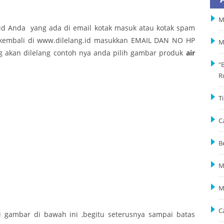
M
g.id Anda yang ada di email kotak masuk atau kotak spam
n kembali di www.dilelang.id masukkan EMAIL DAN NO HP
M
 akan dilelang contoh nya anda pilih gambar produk
air
"
R
T
C
B
M
M
C
 gambar di bawah ini ,begitu seterusnya sampai batas