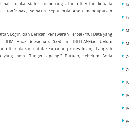
firmasi, maka status pemenang akan diberikan kepada
K
pat konfirmasi, semakin cepat pula Anda mendapatkan
L
M
ftar, Login, dan Berikan Penawaran Terbaikmu! Data yang
n BBM Anda (opsional). Saat ini DILELANG.id belum
M
n diberlakukan untuk keamanan proses lelang. Langkah
 yang lama. Tunggu apalagi? Buruan, sebelum Anda
O
O
P
P
P
R