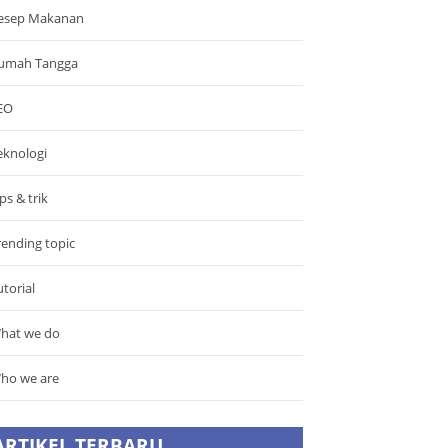
esep Makanan
umah Tangga
EO
eknologi
ps & trik
rending topic
utorial
hat we do
ho we are
ARTIKEL TERBARU