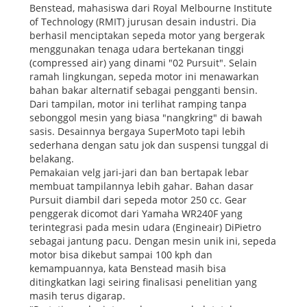
Benstead, mahasiswa dari Royal Melbourne Institute
of Technology (RMIT) jurusan desain industri. Dia
berhasil menciptakan sepeda motor yang bergerak
menggunakan tenaga udara bertekanan tinggi
(compressed air) yang dinami "02 Pursuit". Selain
ramah lingkungan, sepeda motor ini menawarkan
bahan bakar alternatif sebagai pengganti bensin.
Dari tampilan, motor ini terlihat ramping tanpa
sebonggol mesin yang biasa "nangkring" di bawah
sasis. Desainnya bergaya SuperMoto tapi lebih
sederhana dengan satu jok dan suspensi tunggal di
belakang.
Pemakaian velg jari-jari dan ban bertapak lebar
membuat tampilannya lebih gahar. Bahan dasar
Pursuit diambil dari sepeda motor 250 cc. Gear
penggerak dicomot dari Yamaha WR240F yang
terintegrasi pada mesin udara (Engineair) DiPietro
sebagai jantung pacu. Dengan mesin unik ini, sepeda
motor bisa dikebut sampai 100 kph dan
kemampuannya, kata Benstead masih bisa
ditingkatkan lagi seiring finalisasi penelitian yang
masih terus digarap.