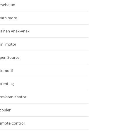
esehatan
earn more
ainan Anak-Anak
ini motor
pen Source
tomotif
arenting
eralatan Kantor
opuler
emote Control