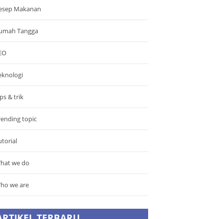
esep Makanan
umah Tangga
EO
eknologi
ps & trik
rending topic
utorial
hat we do
ho we are
ARTIKEL TERBARU