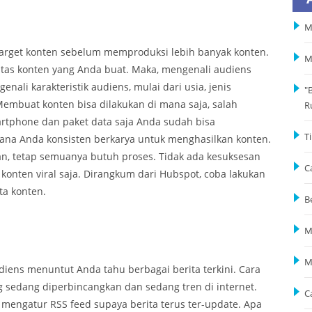
M
 target konten sebelum memproduksi lebih banyak konten.
M
atas konten yang Anda buat. Maka, mengenali audiens
nali karakteristik audiens, mulai dari usia, jenis
"
 Membuat konten bisa dilakukan di mana saja, salah
R
rtphone dan paket data saja Anda sudah bisa
T
ana Anda konsisten berkarya untuk menghasilkan konten.
kan, tetap semuanya butuh proses. Tidak ada kesuksesan
C
konten viral saja. Dirangkum dari Hubspot, coba lakukan
ta konten.
B
M
M
ns menuntut Anda tahu berbagai berita terkini. Cara
edang diperbincangkan dan sedang tren di internet.
C
u mengatur RSS feed supaya berita terus ter-update. Apa