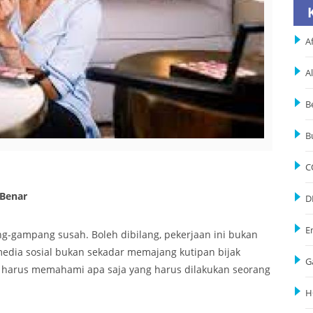
Af
A
B
B
C
 Benar
D
E
ng-gampang susah. Boleh dibilang, pekerjaan ini bukan
media sosial bukan sekadar memajang kutipan bijak
G
da harus memahami apa saja yang harus dilakukan seorang
H