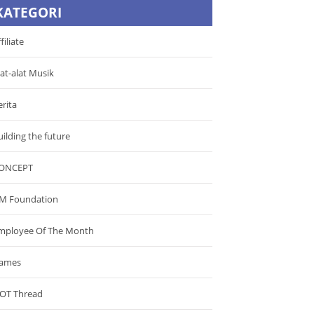
KATEGORI
filiate
lat-alat Musik
erita
uilding the future
ONCEPT
M Foundation
mployee Of The Month
ames
OT Thread