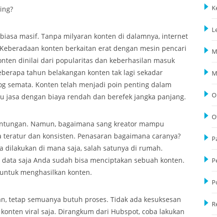
K
ing?
L
 biasa masif. Tanpa milyaran konten di dalamnya, internet
 Keberadaan konten berkaitan erat dengan mesin pencari
M
nten dinilai dari popularitas dan keberhasilan masuk
berapa tahun belakangan konten tak lagi sekadar
M
log semata. Konten telah menjadi poin penting dalam
O
u jasa dengan biaya rendah dan berefek jangka panjang.
O
eruntungan. Namun, bagaimana sang kreator mampu
 teratur dan konsisten. Penasaran bagaimana caranya?
P
a dilakukan di mana saja, salah satunya di rumah.
data saja Anda sudah bisa menciptakan sebuah konten.
P
 untuk menghasilkan konten.
P
kan, tetap semuanya butuh proses. Tidak ada kesuksesan
R
konten viral saja. Dirangkum dari Hubspot, coba lakukan