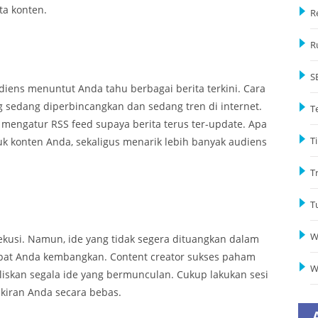
ta konten.
R
R
S
ns menuntut Anda tahu berbagai berita terkini. Cara
edang diperbincangkan dan sedang tren di internet.
T
u mengatur RSS feed supaya berita terus ter-update. Apa
uk konten Anda, sekaligus menarik lebih banyak audiens
Ti
T
T
W
ekusi. Namun, ide yang tidak segera dituangkan dalam
mpat Anda kembangkan. Content creator sukses paham
W
liskan segala ide yang bermunculan. Cukup lakukan sesi
pikiran Anda secara bebas.