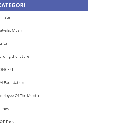
KATEGORI
filiate
lat-alat Musik
erita
uilding the future
ONCEPT
M Foundation
mployee Of The Month
ames
OT Thread