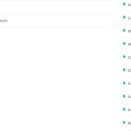
K
L
Bumi
M
M
O
O
P
P
P
R