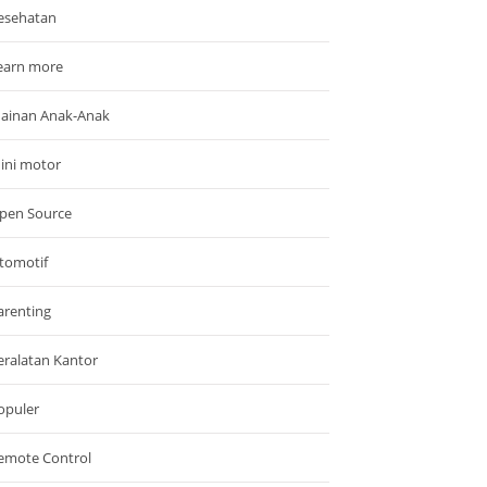
esehatan
earn more
ainan Anak-Anak
ini motor
pen Source
tomotif
arenting
eralatan Kantor
opuler
emote Control