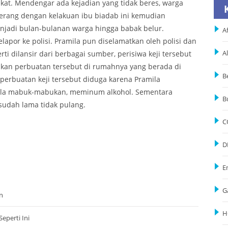
kat. Mendengar ada kejadian yang tidak beres, warga
erang dengan kelakuan ibu biadab ini kemudian
njadi bulan-bulanan warga hingga babak belur.
Af
apor ke polisi. Pramila pun diselamatkan oleh polisi dan
ti dilansir dari berbagai sumber, perisiwa keji tersebut
A
akukan perbuatan tersebut di rumahnya yang berada di
B
perbuatan keji tersebut diduga karena Pramila
mila mabuk-mabukan, meminum alkohol. Sementara
B
sudah lama tidak pulang.
C
D
E
G
n
H
eperti Ini