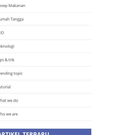
esep Makanan
umah Tangga
EO
eknologi
ps & trik
rending topic
utorial
hat we do
ho we are
ARTIKEL TERBARU