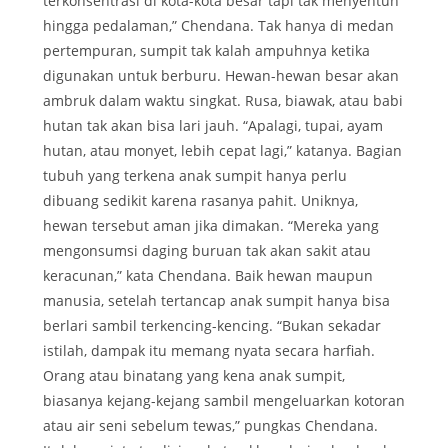
terkonsentrasi di kota-kota besar tapi tak menyentuh
hingga pedalaman,” Chendana. Tak hanya di medan
pertempuran, sumpit tak kalah ampuhnya ketika
digunakan untuk berburu. Hewan-hewan besar akan
ambruk dalam waktu singkat. Rusa, biawak, atau babi
hutan tak akan bisa lari jauh. “Apalagi, tupai, ayam
hutan, atau monyet, lebih cepat lagi,” katanya. Bagian
tubuh yang terkena anak sumpit hanya perlu
dibuang sedikit karena rasanya pahit. Uniknya,
hewan tersebut aman jika dimakan. “Mereka yang
mengonsumsi daging buruan tak akan sakit atau
keracunan,” kata Chendana. Baik hewan maupun
manusia, setelah tertancap anak sumpit hanya bisa
berlari sambil terkencing-kencing. “Bukan sekadar
istilah, dampak itu memang nyata secara harfiah.
Orang atau binatang yang kena anak sumpit,
biasanya kejang-kejang sambil mengeluarkan kotoran
atau air seni sebelum tewas,” pungkas Chendana.