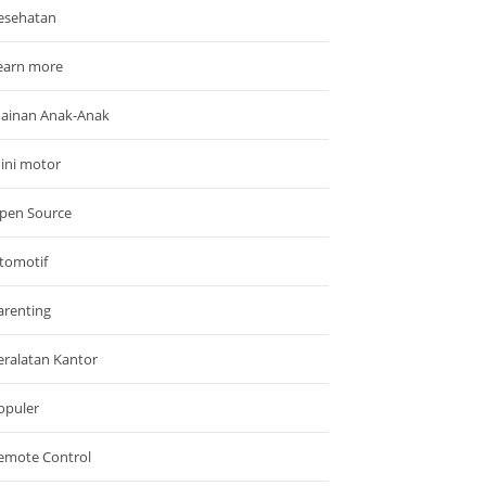
esehatan
earn more
ainan Anak-Anak
ini motor
pen Source
tomotif
arenting
eralatan Kantor
opuler
emote Control