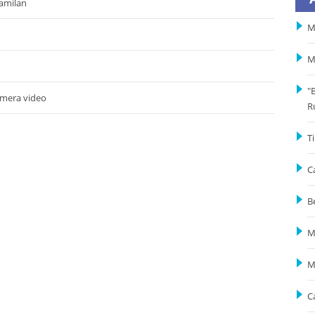
amilan
M
M
"
amera video
R
T
C
B
M
M
C