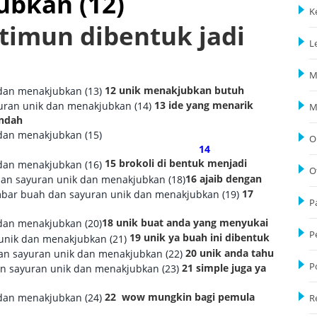
K
 timun dibentuk jadi
L
M
12 unik menakjubkan butuh
13 ide yang menarik
M
indah
O
14
15 brokoli di bentuk menjadi
O
16 ajaib dengan
17
P
18 unik buat anda yang menyukai
P
19 unik ya buah ini dibentuk
20 unik anda tahu
P
21
simple juga ya
22
wow mungkin bagi pemula
R