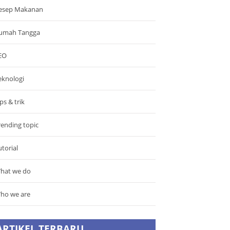
esep Makanan
umah Tangga
EO
eknologi
ps & trik
rending topic
utorial
hat we do
ho we are
ARTIKEL TERBARU