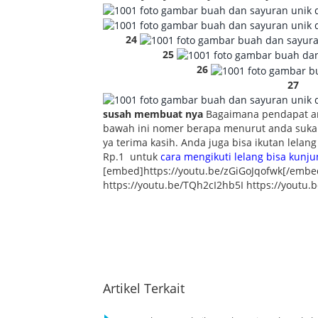
24
25
26
27
susah membuat nya
Bagaimana pendapat an
bawah ini nomer berapa menurut anda suka ?
ya terima kasih. Anda juga bisa ikutan lelan
Rp.1 untuk
cara mengikuti lelang bisa kunj
[embed]https://youtu.be/zGiGoJqofwk[/embe
https://youtu.be/TQh2cI2hb5I https://yout
Artikel Terkait