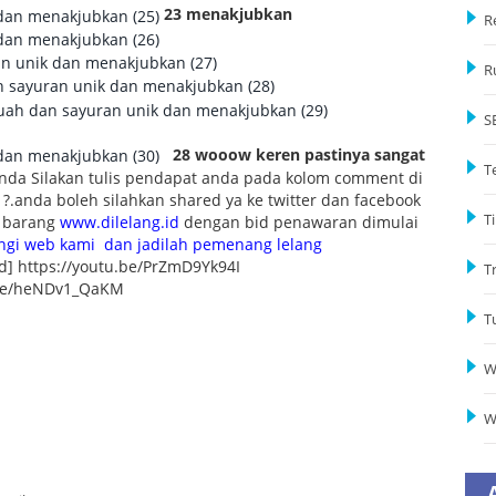
23 menakjubkan
R
R
S
28 wooow keren pastinya sangat
T
da Silakan tulis pendapat anda pada kolom comment di
.anda boleh silahkan shared ya ke twitter dan facebook
Ti
g barang
www.dilelang.id
dengan bid penawaran dimulai
ungi web kami dan jadilah pemenang lelang
d] https://youtu.be/PrZmD9Yk94I
T
u.be/heNDv1_QaKM
T
W
W