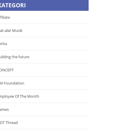
KATEGORI
filiate
lat-alat Musik
erita
uilding the future
ONCEPT
M Foundation
mployee Of The Month
ames
OT Thread