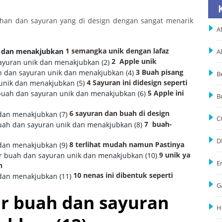
ahan dan sayuran yang di design dengan sangat menarik
Af
1 semangka unik dengan lafaz
A
2 Apple unik
3 Buah pisang
B
4
Sayuran ini didesign seperti
5
Apple ini
B
6
sayuran dan buah di design
C
7
buah-
D
8
terlihat mudah namun Pastinya
9
unik ya
E
n
10 nenas ini dibentuk seperti
G
H