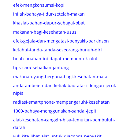
efek-mengkonsumsi-kopi
inilah-bahaya-tidur-setelah-makan
khasiat-bahan-dapur-sebagai-obat
makanan-bagi-kesehatan-usus
efek-gejala-dan-mengatasi-penyakit-parkinson
ketahui-tanda-tanda-seseorang-bunuh-diri
buah-buahan-ini-dapat-membentuk-otot
tips-cara-sehatkan-jantung
makanan-yang-berguna-bagi-kesehatan-mata
anda-ambeien-dan-ketiak-bau-atasi-dengan-jeruk-
nipis
radiasi-smartphone-mempengaruhi-kesehatan
1000-bahaya-menggunakan-sandal-jepit
alat-kesehatan-canggih-bisa-temukan-pembuluh-
darah
yuk-kita-lihat-alat-untuk-diagnosa-penyakit