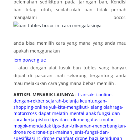
pelemahan sedikitpun pada jaringan ban, Kondisi
ban tetap utuh, seolah-olah ban tidak pernah
mangalami bocor.
anda bisa memilih cara yang mana yang anda mau
apakah menggunakan
lem power glue
atau dengan alat tusuk ban tubles yang banyak
dijual di pasaran .nah sekarang tergantung anda
mau melakukan cara yang mana bebas memilih .
ARTIKEL MENARIK LAINNYA :
transaksi-online-
dengan-rekber
sejarah-belanja
keuntungan-
shopping-online
yuk-kita-mengikuti-lelang
olahraga-
motorcross-dapat-melatih-mental-anak
fungsi-dan-
cara-kerja-piston
tips-dan-trik-mengatasi-motor-
mogok-mendadak
tips-dan-trik-aman-menerbangkan-
drone
rc-drone-tips-mainan
jenis-fungsi-dan-
spesifikasi-rc-drone
manfaat-drone-bagi-kehidupan