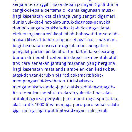
senjata-tercanggih-masa-depan
jaringan-5g-di-dunia
cangkok-kepala-pertama-di-dunia
kegunaan-musik-
bagi-kesehatan-kita
olahraga-yang-sangat-digemari-
dunia
yuk-kita-lihat-alat-untuk-diagnosa-penyakit
dompet-jangan-letakkan-disaku-belakang-celana
efek-mengkonsumsi-kopi
inilah-bahaya-tidur-setelah-
makan
khasiat-bahan-dapur-sebagai-obat
makanan-
bagi-kesehatan-usus
efek-gejala-dan-mengatasi-
penyakit-parkinson
ketahui-tanda-tanda-seseorang-
bunuh-diri
buah-buahan-ini-dapat-membentuk-otot
tips-cara-sehatkan-jantung
makanan-yang-berguna-
bagi-kesehatan-mata
anda-ambeien-dan-ketiak-bau-
atasi-dengan-jeruk-nipis
radiasi-smartphone-
mempengaruhi-kesehatan
1000-bahaya-
menggunakan-sandal-jepit
alat-kesehatan-canggih-
bisa-temukan-pembuluh-darah
yuk-kita-lihat-alat-
untuk-diagnosa-penyakit
jenis-dan-fungsi-spuit-atau-
alat-suntik
1000-tips-menjaga-paru-paru-sehat-selalu
gigi-kuning-ingin-putih-atasi-dengan-kulit-jeruk