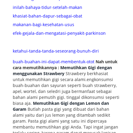
inilah-bahaya-tidur-setelah-makan
khasiat-bahan-dapur-sebagai-obat
makanan-bagi-kesehatan-usus
efek-gejala-dan-mengatasi-penyakit-parkinson
ketahui-tanda-tanda-seseorang-bunuh-diri
buah-buahan-ini-dapat-membentuk-otot
Nah untuk
cara memutihkannya :
Memutihkan Gigi dengan
menggunakan Strawbery
Strawbery berkhasiat
untuk memutihkan gigi secara alami.engkonsumsi
buah-buahan dan sayuran seperti buah strawberry,
apel, wortel, dan seledri juga bermanfaat sebagai
bahan alami pemutih gigi. tinggal dikonsumsi seperti
biasa aja.
Memutihkan Gigi dengan Lemon dan
Garam
Butlah pasta gigi yang dibuat dari bahan
alami yaitu dari jus lemon yang ditambah sedikit
garam. Pasta gigi alami yang satu ini dipercaya
membantu memutihkan gigi Anda. Tapi ingat jangan
terlalu sering, karena garam dapat merusak lapisan