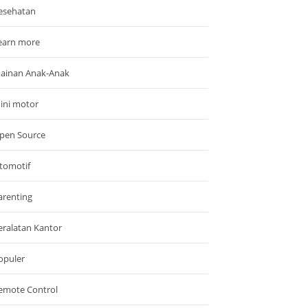
esehatan
earn more
ainan Anak-Anak
ini motor
pen Source
tomotif
arenting
eralatan Kantor
opuler
emote Control