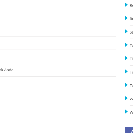
R
R
S
T
Ti
ak Anda
T
T
W
W