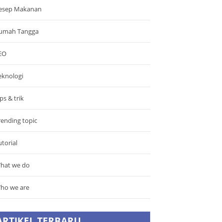
esep Makanan
umah Tangga
EO
eknologi
ps & trik
rending topic
utorial
hat we do
ho we are
ARTIKEL TERBARU