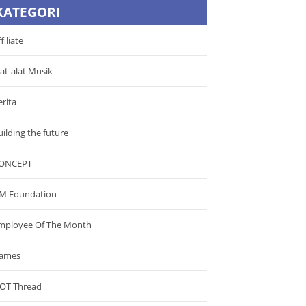
KATEGORI
filiate
lat-alat Musik
erita
uilding the future
ONCEPT
M Foundation
mployee Of The Month
ames
OT Thread