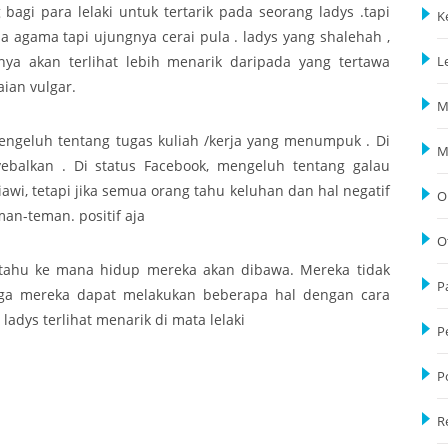
agi para lelaki untuk tertarik pada seorang ladys .tapi
K
 agama tapi ujungnya cerai pula . ladys yang shalehah ,
anya akan terlihat lebih menarik daripada yang tertawa
L
ian vulgar.
M
mengeluh tentang tugas kuliah /kerja yang menumpuk . Di
M
balkan . Di status Facebook, mengeluh tentang galau
i, tetapi jika semua orang tahu keluhan dan hal negatif
O
man-teman. positif aja
O
tahu ke mana hidup mereka akan dibawa. Mereka tidak
P
ngga mereka dapat melakukan beberapa hal dengan cara
ladys terlihat menarik di mata lelaki
P
P
R