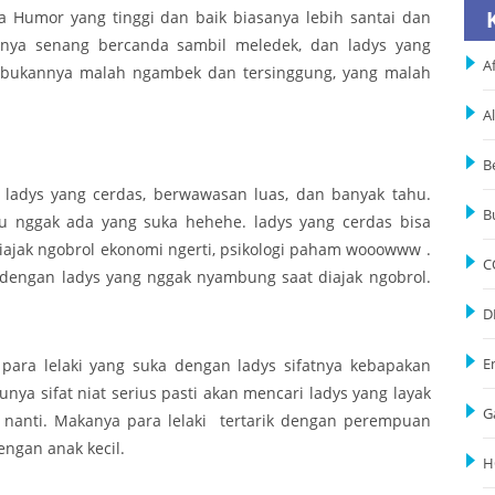
ra Humor yang tinggi dan baik biasanya lebih santai dan
tinya senang bercanda sambil meledek, dan ladys yang
Af
 bukannya malah ngambek dan tersinggung, yang malah
A
B
 ladys yang cerdas, berwawasan luas, dan banyak tahu.
B
stru nggak ada yang suka hehehe. ladys yang cerdas bisa
iajak ngobrol ekonomi ngerti, psikologi paham wooowww .
C
k dengan ladys yang nggak nyambung saat diajak ngobrol.
D
ara lelaki yang suka dengan ladys sifatnya kebapakan
E
nya sifat niat serius pasti akan mencari ladys yang layak
G
 nanti. Makanya para lelaki tertarik dengan perempuan
engan anak kecil.
H