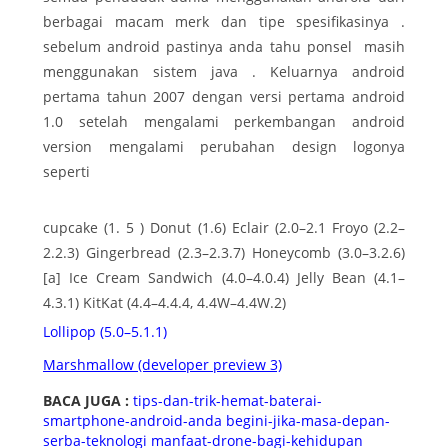
berbagai macam merk dan tipe spesifikasinya .
sebelum android pastinya anda tahu ponsel masih
menggunakan sistem java . Keluarnya android
pertama tahun 2007 dengan versi pertama android
1.0 setelah mengalami perkembangan android
version mengalami perubahan design logonya
seperti
cupcake (1. 5 ) Donut (1.6) Eclair (2.0–2.1 Froyo (2.2–
2.2.3) Gingerbread (2.3–2.3.7) Honeycomb (3.0–3.2.6)
[a] Ice Cream Sandwich (4.0–4.0.4) Jelly Bean (4.1–
4.3.1) KitKat (4.4–4.4.4, 4.4W–4.4W.2)
Lollipop (5.0–5.1.1)
Marshmallow (developer preview 3)
BACA JUGA :
tips-dan-trik-hemat-baterai-
smartphone-android-anda
begini-jika-masa-depan-
serba-teknologi
manfaat-drone-bagi-kehidupan