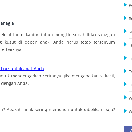
R
R
S
 melelahkan di kantor, tubuh mungkin sudah tidak sanggup
 kusut di depan anak. Anda harus tetap tersenyum
T
terbaiknya.
Ti
 baik untuk anak Anda
T
ntuk mendengarkan ceritanya. Jika mengabaikan si kecil,
a dengan Anda.
T
W
an? Apakah anak sering memohon untuk dibelikan baju?
W