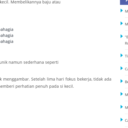
ecil. Membelikannya baju atau
M
M
"
R
T
 unik namun sederhana seperti
C
 menggambar. Setelah lima hari fokus bekerja, tidak ada
B
emberi perhatian penuh pada si kecil.
M
M
C