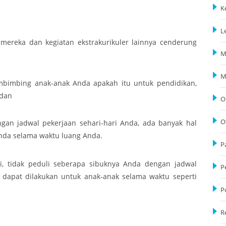
K
L
 mereka dan kegiatan ekstrakurikuler lainnya cenderung
M
M
bimbing anak-anak Anda apakah itu untuk pendidikan,
 dan
O
O
gan jadwal pekerjaan sehari-hari Anda, ada banyak hal
nda selama waktu luang Anda.
P
jadi, tidak peduli seberapa sibuknya Anda dengan jadwal
P
g dapat dilakukan untuk anak-anak selama waktu seperti
P
R