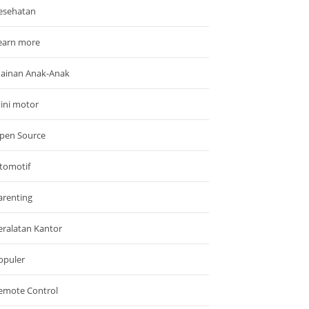
esehatan
earn more
ainan Anak-Anak
ini motor
pen Source
tomotif
arenting
eralatan Kantor
opuler
emote Control