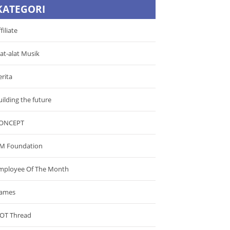
KATEGORI
filiate
lat-alat Musik
erita
uilding the future
ONCEPT
M Foundation
mployee Of The Month
ames
OT Thread