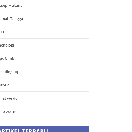
esep Makanan
umah Tangga
EO
eknologi
ps & trik
rending topic
utorial
hat we do
ho we are
ARTIKEL TERBARU