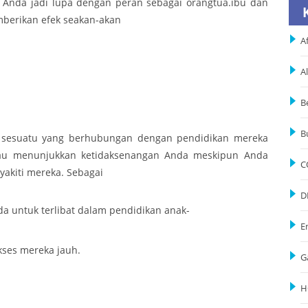
i Anda jadi lupa dengan peran sebagai orangtua.ibu dan
mberikan efek seakan-akan
Af
A
B
B
hu sesuatu yang berhubungan dengan pendidikan mereka
au menunjukkan ketidaksenangan Anda meskipun Anda
C
yakiti mereka. Sebagai
D
a untuk terlibat dalam pendidikan anak-
E
ses mereka jauh.
G
H