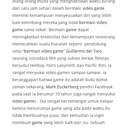
orang-orang muda yang menghabiskan waktu kurang
dari satu jam sehari dalam bermain
video game
memiliki kemampuan menyesuaikan diri yang lebih
baik ketimbang mereka yang tidak
bermain video
game
sama sekali. Bermain
game
dapat
meningkatkan kreativitas dan kemampuan seseorang
memecahkan suatu masalah seperti pendukung
setia “
bermain video game
”
Guillermo del Toro
seorang sutradara film yang sukses berkat filmnya
berjudul Hellboy, Pan’s Labyrinth dan Pacific Rim. Ia
sangat menyukai video games sampai-sampai ia
beranggapan bahwa game itu adalah buku komik
zaman sekarang.
Mark Zuckerberg
pendiri Facebook
pada saat ia berumur 10 tahun juga sangat menyukai
video game
s . Dia sangat bersemangat untuk belajar
karena menurutnya game yang ada pada waktu itu
tidak membuatnya puas; dan kemudian ia ingin
membuat
game
yang lebih baik dari itu. Sebuah