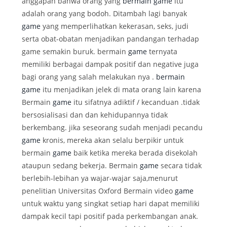
anggapan bahwa orang yang
bermain game
itu
adalah orang yang bodoh. Ditambah lagi banyak
game
yang memperlihatkan kekerasan, seks, judi
serta obat-obatan menjadikan pandangan terhadap
game semakin buruk. bermain
game
ternyata
memiliki berbagai dampak positif dan negative juga
bagi orang yang salah melakukan nya .
bermain
game
itu menjadikan jelek di mata orang lain karena
Bermain
game
itu sifatnya adiktif / kecanduan .tidak
bersosialisasi dan dan kehidupannya tidak
berkembang. jika seseorang sudah menjadi pecandu
game
kronis, mereka akan selalu berpikir untuk
bermain
game
baik ketika mereka berada disekolah
ataupun sedang bekerja. Bermain
game
secara tidak
berlebih-lebihan ya wajar-wajar saja,menurut
penelitian Universitas Oxford Bermain video
game
untuk waktu yang singkat setiap hari dapat memiliki
dampak kecil tapi positif pada perkembangan anak.