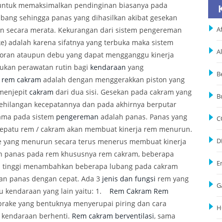
untuk memaksimalkan pendinginan biasanya pada
ubang sehingga panas yang dihasilkan akibat gesekan
kan secara merata. Kekurangan dari sistem pengereman
Af
ke) adalah karena sifatnya yang terbuka maka sistem
A
toran ataupun debu yang dapat mengganggu kinerja
ukan perawatan rutin bagi
kendaraan
yang
B
a
rem
cakram
adalah dengan menggerakkan piston yang
menjepit
cakram
dari dua sisi. Gesekan pada cakram yang
B
hilangan kecepatannya dan pada akhirnya berputar
tama pada sistem
pengereman
adalah panas. Panas yang
C
a sepatu rem / cakram akan membuat kinerja rem menurun.
e yang menurun secara terus menerus membuat kinerja
D
an panas pada rem khususnya rem cakram, beberapa
E
a tinggi menambahkan beberapa lubang pada cakram
n panas dengan cepat. Ada 3
jenis dan fungsi
rem yang
G
u kendaraan yang lain yaitu: 1.
Rem Cakram
Rem
rake yang bentuknya menyerupai piring dan cara
H
r kendaraan berhenti.
Rem cakram berventilasi
, sama