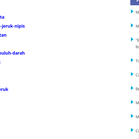
M
ta
jeruk-nipis
M
tan
"
R
buluh-darah
T
t
C
eruk
B
M
M
C