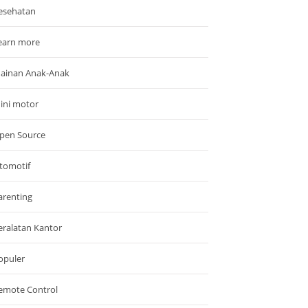
esehatan
earn more
ainan Anak-Anak
ini motor
pen Source
tomotif
arenting
eralatan Kantor
opuler
emote Control