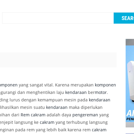
omponen
yang sangat vital. Karena merupakan
komponen
ngurangi dan menghentikan laju
kendaraan
ber
motor
.
ding lurus dengan kemampuan mesin pada
kendaraan
dihasilkan mesin suatu
kendaraan
maka diperlukan
bihan dari
Rem cakram
adalah daya
pengereman
yang
enjepit langsung ke
cakram
yang terhubung langsung
dinginan pada rem yang lebih baik karena rem
cakram