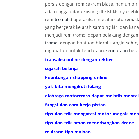
persis dengan rem cakram biasa, namun piri
ada rongga udara kosong di kisi-kisinya se
rem
tromol
dioperasikan melalui satu rem, 
yang bergerak ke arah samping kiri dan kanan
menjadi rem tromol depan belakang dengan 
tromol
dengan bantuan hidrolik angin sehin
digunakan untuk kendaraan-
kendaraan
bera
transaksi-online-dengan-rekber
sejarah-belanja
keuntungan-shopping-online
yuk-kita-mengikuti-lelang
olahraga-motorcross-dapat-melatih-menta
fungsi-dan-cara-kerja-piston
tips-dan-trik-mengatasi-motor-mogok-me
tips-dan-trik-aman-menerbangkan-drone
rc-drone-tips-mainan