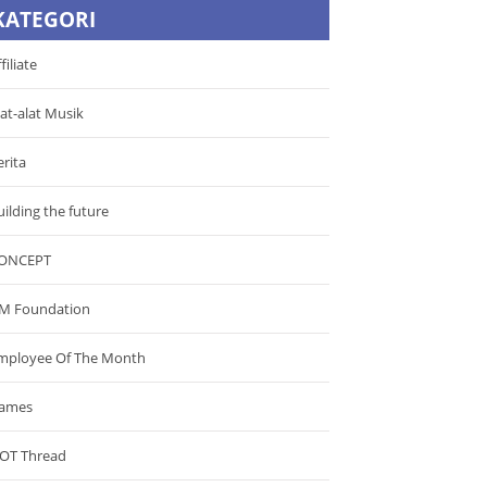
KATEGORI
filiate
lat-alat Musik
erita
uilding the future
ONCEPT
M Foundation
mployee Of The Month
ames
OT Thread