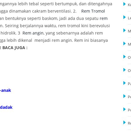
ngannya lebih tebal seperti bertumpuk, dan ditengahnya
K
hingga dinamakan cakram berventilasi. 2.
Rem Tromol
dan bentuknya seperti baskom, jadi ada dua sepatu
rem
L
. Seiring berjalannya waktu, rem tromol kini berevolusi
M
hidrolik. 3
Rem angin
, yang sebenarnya adalah rem
gga lebih dikenal menjadi rem angin. Rem ini biasanya
M
t
BACA JUGA :
O
O
P
l-anak
P
ndadak
P
R