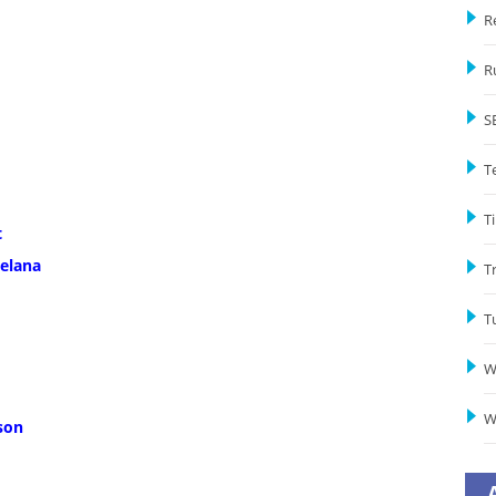
R
R
S
T
Ti
t
elana
T
T
W
W
son