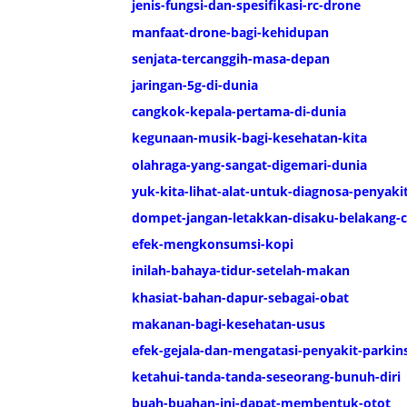
jenis-fungsi-dan-spesifikasi-rc-drone
manfaat-drone-bagi-kehidupan
senjata-tercanggih-masa-depan
jaringan-5g-di-dunia
cangkok-kepala-pertama-di-dunia
kegunaan-musik-bagi-kesehatan-kita
olahraga-yang-sangat-digemari-dunia
yuk-kita-lihat-alat-untuk-diagnosa-penyaki
dompet-jangan-letakkan-disaku-belakang-c
efek-mengkonsumsi-kopi
inilah-bahaya-tidur-setelah-makan
khasiat-bahan-dapur-sebagai-obat
makanan-bagi-kesehatan-usus
efek-gejala-dan-mengatasi-penyakit-parkin
ketahui-tanda-tanda-seseorang-bunuh-diri
buah-buahan-ini-dapat-membentuk-otot