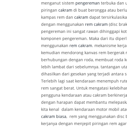
menganut sistem
pengereman
terbuka dan 
piringan
cakram
di buat berongga atau berl
kampas rem dan
cakram
dapat tersirkulasi
dengan menggunakan
rem
cakram
(disc bra
pengereman ini sangat rawan dihinggapi ko
komponen pengereman. Maka dari itu diperl
menggunakan
rem
cakram
. mekanisme kerj
kemudian mendorong kanvas rem bergerak 
berhubungan dengan roda, membuat roda ke
lebih lambat dari sebelumnya. tantangan u
dihasilkan dari gesekan yang terjadi antar
Terlebih lagi saat kendaraan menempuh rut
rem sangat berat. Untuk mengatasi kelebih
pengguna kendaraan atau cakram berkinerj
dengan harapan dapat membantu melepaska
kita kenal dalam kendaraan motor mobil ata
cakram biasa
, rem yang menggunakan disc b
kerjanya dengan menjepit piringan rem aga