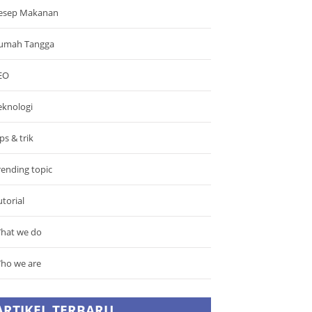
esep Makanan
umah Tangga
EO
eknologi
ps & trik
rending topic
utorial
hat we do
ho we are
ARTIKEL TERBARU